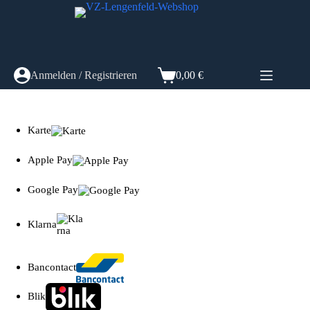
Zum
Inhalt
springen
Anmelden / Registrieren
0,00
€
Warenkorb
Karte
Apple Pay
Google Pay
Klarna
Bancontact
Blik