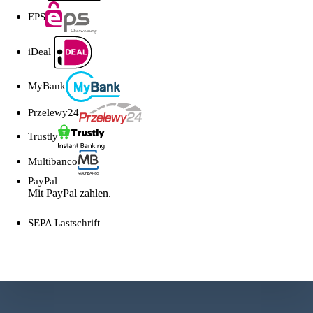
EPS
iDeal
MyBank
Przelewy24
Trustly
Multibanco
PayPal
Mit PayPal zahlen.
SEPA Lastschrift