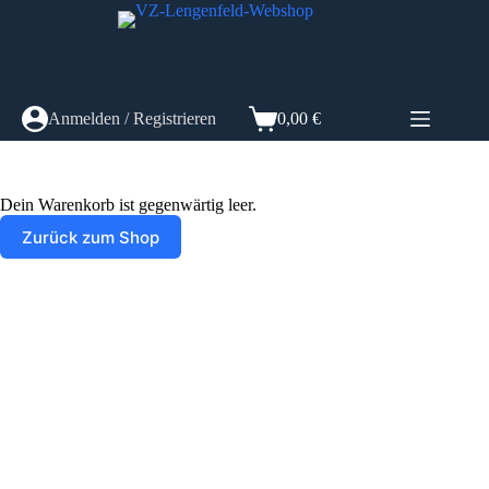
Zum
Inhalt
springen
Anmelden / Registrieren
0,00
€
Warenkorb
Dein Warenkorb ist gegenwärtig leer.
Zurück zum Shop