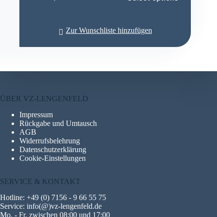
weist
mehrere
Varianten
Zur Wunschliste hinzufügen
auf.
Die
Optionen
können
auf
der
Produktseite
gewählt
ÜBER VZ-LENGENFELD
werden
Impressum
Rückgabe und Umtausch
AGB
Widerrufsbelehrung
Datenschutzerklärung
Cookie-Einstellungen
SERVICE & KONTAKT
Hotline: +49 (0) 7156 - 9 66 55 75
Service: info(@)vz-lengenfeld.de
Mo. - Fr. zwischen 08:00 und 17:00