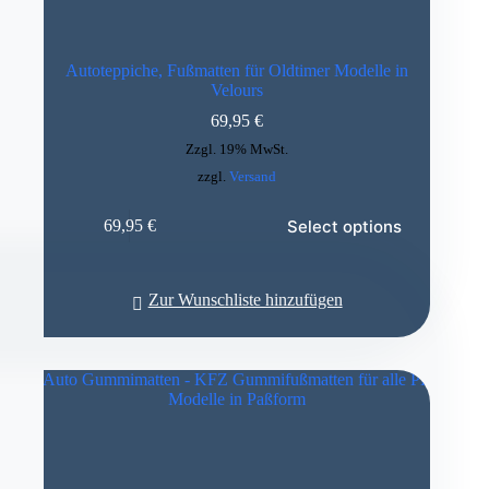
Autoteppiche, Fußmatten für Oldtimer Modelle in
Velours
69,95
€
Zzgl. 19% MwSt.
zzgl.
Versand
Select options
69,95
€
Zur Wunschliste hinzufügen