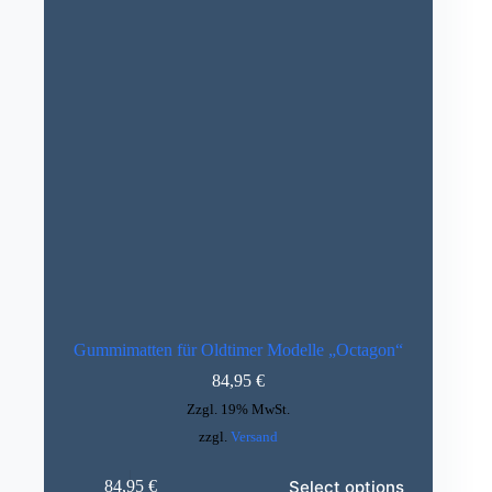
Gummimatten für Oldtimer Modelle „Octagon“
84,95
€
Zzgl. 19% MwSt.
zzgl.
Versand
Dieses
Select options
84,95
€
Produkt