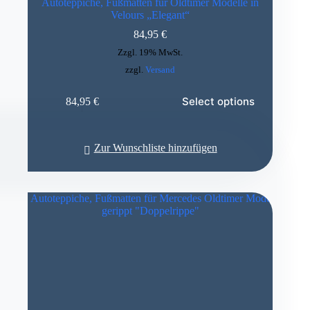
Autoteppiche, Fußmatten für Oldtimer Modelle in
Velours „Elegant“
84,95
€
Zzgl. 19% MwSt.
zzgl.
Versand
Select options
84,95
€
Zur Wunschliste hinzufügen