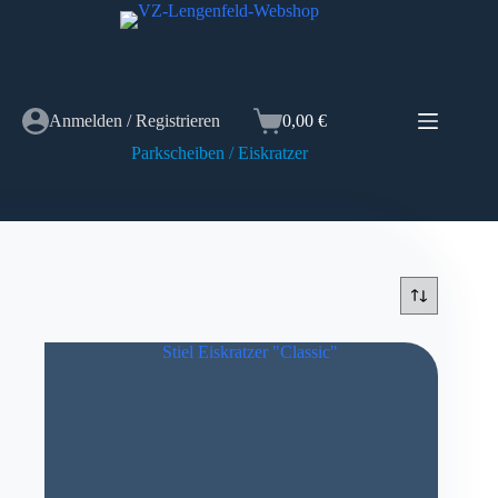
Zum
Inhalt
springen
Anmelden / Registrieren
0,00
€
Warenkorb
Parkscheiben / Eiskratzer