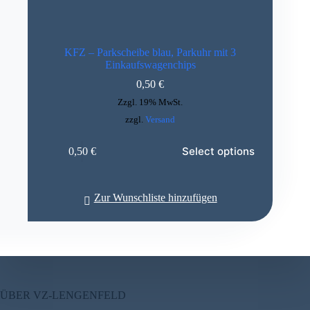
KFZ – Parkscheibe blau, Parkuhr mit 3
Einkaufswagenchips
0,50
€
Zzgl. 19% MwSt.
zzgl.
Versand
Select options
0,50
€
Zur Wunschliste hinzufügen
ÜBER VZ-LENGENFELD