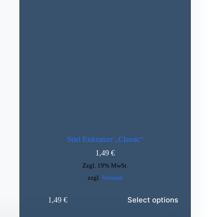
Stiel Eiskratzer „Classic“
1,49
€
Zzgl. 19% MwSt.
zzgl.
Versand
Dieses
Select options
1,49
€
Produkt
weist