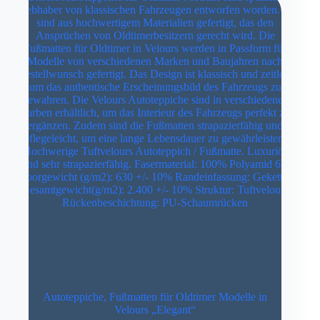
Autoteppiche, Fußmatten für Oldtimer Modelle in
Velours „Elegant“