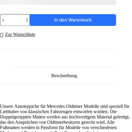
Autoteppiche,
In den Warenkorb
Fußmatten
für
Mercedes
Zur Wunschliste
Oldtimer
Modelle
gerippt
"Doppelrippe"
Menge
Beschreibung
Unsere Autoteppiche für Mercedes Oldtimer Modelle sind speziell für
Liebhaber von klassischen Fahrzeugen entworfen worden. Die
Doppelgerippten Matten werden aus hochwertigem Material gefertigt,
das den Ansprüchen von Oldtimerbesitzern gerecht wird. Alle
Fußmatten werden in Passform für Modelle von verschiedenen