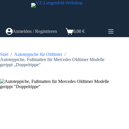
Zum
Inhalt
springen
Anmelden / Registrieren
0,00
€
Warenkorb
Start
/
Autoteppiche für Oldtimer
/
Autoteppiche, Fußmatten für Mercedes Oldtimer Modelle
gerippt „Doppelrippe“