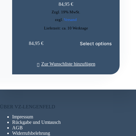
84,95
€
Zzgl. 19% MwSt.
zzgl.
Versand
Lieferzeit: ca. 10 Werktage
Select options
84,95
€
Zur Wunschliste hinzufügen
ÜBER VZ-LENGENFELD
Impressum
Rückgabe und Umtausch
AGB
Widerrufsbelehrung