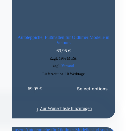
Autoteppiche, Fußmatten für Oldtimer Modelle in
Velours
69,95
€
Zzgl. 19% MwSt.
zzgl.
Versand
Lieferzeit: ca. 10 Werktage
Select options
69,95
€
Zur Wunschliste hinzufügen