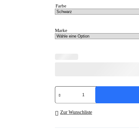
Farbe
Marke
Gummimatten
für
Oldtimer
Modelle
"Octagon"
Zur Wunschliste
Menge