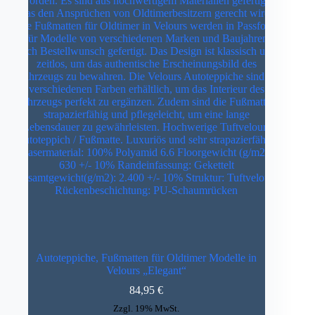
Autoteppiche, Fußmatten für Oldtimer Modelle in
Velours „Elegant“
84,95
€
Zzgl. 19% MwSt.