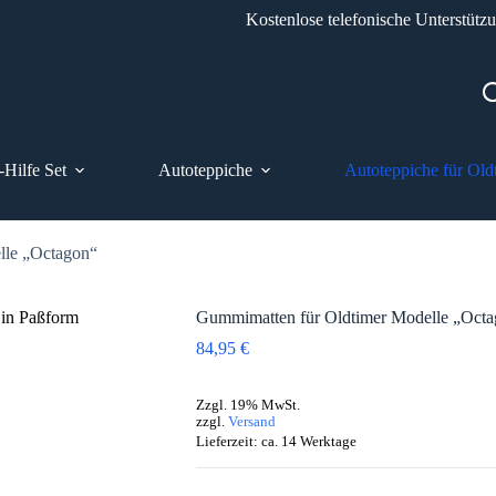
Kostenlose telefonische Unterstütz
-Hilfe Set
Autoteppiche
Autoteppiche für Old
lle „Octagon“
Gummimatten für Oldtimer Modelle „Oct
84,95
€
Zzgl. 19% MwSt.
zzgl.
Versand
Lieferzeit: ca. 14 Werktage