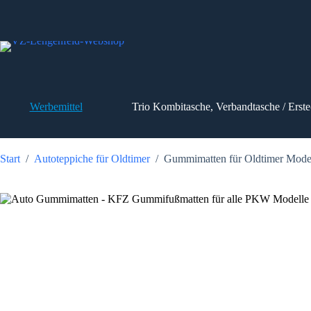
Zum
Inhalt
springen
Werbemittel
Trio Kombitasche, Verbandtasche / Erste
Start
/
Autoteppiche für Oldtimer
/
Gummimatten für Oldtimer Mode