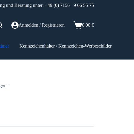
ung und Beratung unter: +49 (0) 7156 - 9 66 55 75
Anmelden / Registrieren
0,00
€
Warenkorb
timer
Kennzeichenhalter / Kennzeichen-Werbeschilder
Elektr
agon“