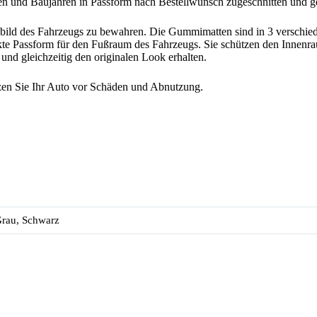
n und Baujahren in Passform nach Bestellwunsch zugeschnitten und gef
sbild des Fahrzeugs zu bewahren. Die Gummimatten sind in 3 verschiede
rfekte Passform für den Fußraum des Fahrzeugs. Sie schützen den Innen
nd gleichzeitig den originalen Look erhalten.
zen Sie Ihr Auto vor Schäden und Abnutzung.
Grau, Schwarz