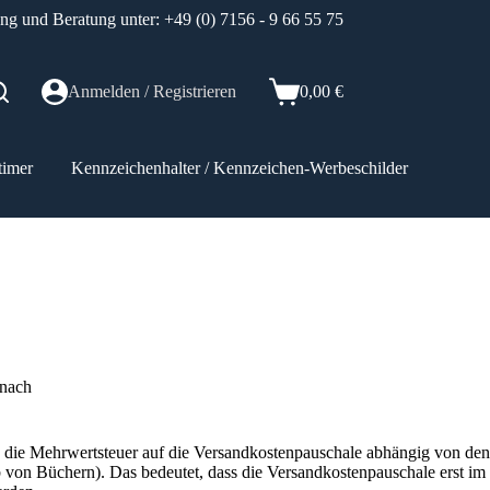
ung und Beratung unter: +49 (0) 7156 - 9 66 55 75
Anmelden / Registrieren
0,00
€
Warenkorb
timer
Kennzeichenhalter / Kennzeichen-Werbeschilder
Elektr
 nach
a die Mehrwertsteuer auf die Versandkostenpauschale abhängig von den
von Büchern). Das bedeutet, dass die Versandkostenpauschale erst im