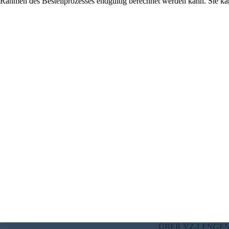
Rahmen des Bestellprozesses endgültig berechnet werden kann. Sie kan
ÜBER VZ-LENGE