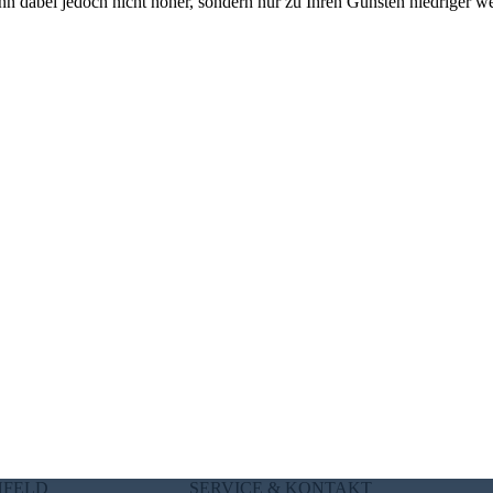
n dabei jedoch nicht höher, sondern nur zu Ihren Gunsten niedriger w
NFELD
SERVICE & KONTAKT