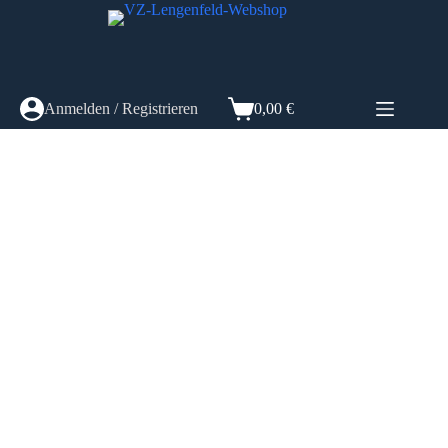
Zum
Inhalt
springen
Anmelden / Registrieren
0,00
€
Warenkorb