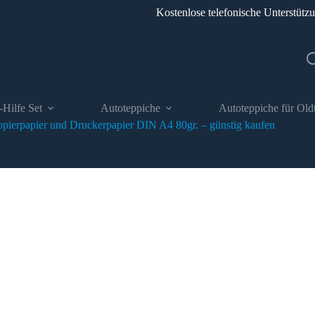
Kostenlose telefonische Unterstütz
-Hilfe Set
Autoteppiche
Autoteppiche für Old
ierpapier und Druckerpapier DIN A4 80gr. – günstig kaufen