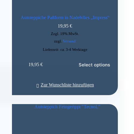
Autoteppiche Paßform in Nadelvlies „Impress“
19,95
€
Zzgl. 19% MwSt.
zzgl.
Versand
Lieferzeit: ca. 3-4 Werktage
Select options
19,95
€
Zur Wunschliste hinzufügen