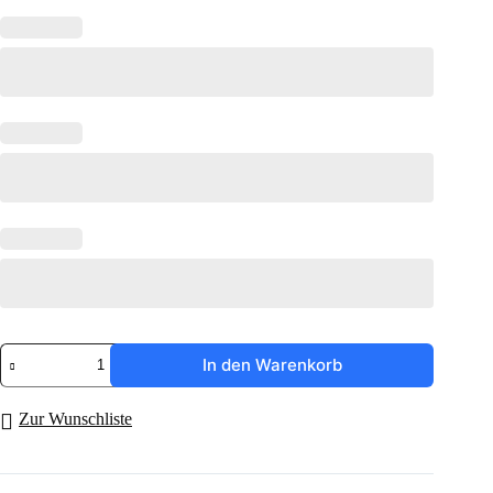
Joker
In den Warenkorb
Rippe
PU-
Schaum
Zur Wunschliste
Menge