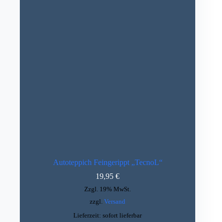
Autoteppich Feingerippt „TecnoL“
19,95
€
Zzgl. 19% MwSt.
zzgl.
Versand
Lieferzeit: sofort lieferbar