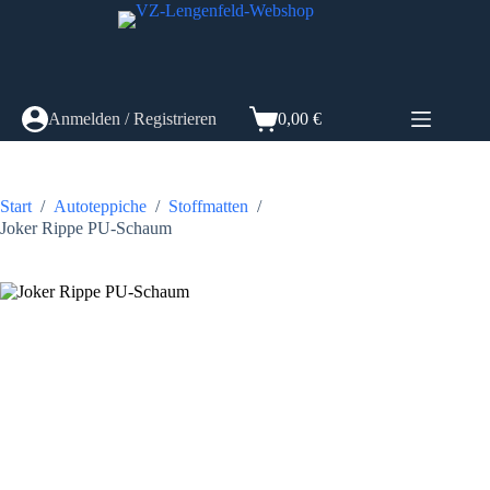
Zum
Inhalt
springen
Anmelden / Registrieren
0,00
€
Warenkorb
Start
/
Autoteppiche
/
Stoffmatten
/
Joker Rippe PU-Schaum