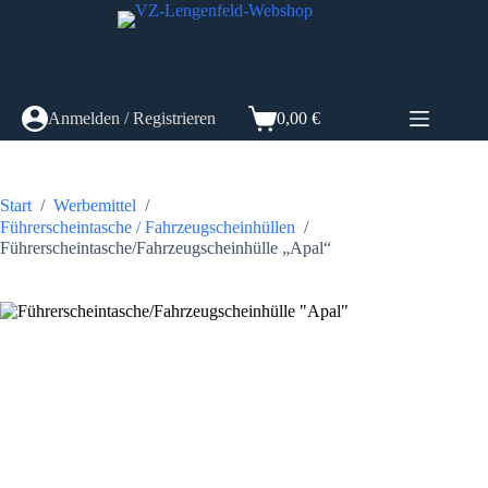
Zum
Inhalt
springen
Anmelden / Registrieren
0,00
€
Warenkorb
Start
/
Werbemittel
/
Führerscheintasche / Fahrzeugscheinhüllen
/
Führerscheintasche/Fahrzeugscheinhülle „Apal“