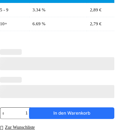
5 - 9
3.34 %
2,89
€
10+
6.69 %
2,79
€
Führerscheintasche/Fahrzeugscheinhülle
In den Warenkorb
"Apal"
Menge
Zur Wunschliste