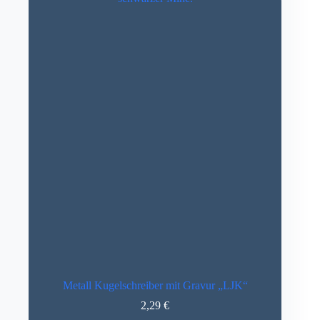
der
Produktseite
gewählt
werden
Metall Kugelschreiber mit Gravur „LJK“
2,29
€