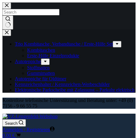
Zum
Inhalt
springen
Keine
Ergebnisse
Trio Kombitasche, Verbandtasche / Erste-Hilfe Set
Kombitaschen
Erste-Hilfe Einzelprodukte
Autoteppiche
Stoffmatten
Gummimatten
Autoteppiche für Oldtimer
Kennzeichenhalter / Kennzeichen-Werbeschilder
Elektronische Parkscheibe mit Zulassung – Parkuhr elektrisch
Kostenlose telefonische Unterstützung und Beratung unter: +49 (0)
7156 - 9 66 55 75
Search
Anmelden / Registrieren
Warenkorb
0,00
€