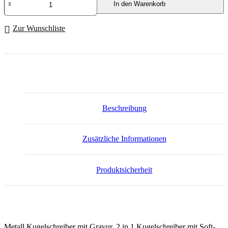
In den Warenkorb
Touch
Metall
Kugelschreiber
Zur Wunschliste
mit
Gravur
"MHX"
Menge
Beschreibung
Zusätzliche Informationen
Produktsicherheit
Metall Kugelschreiber mit Gravur. 2 in 1 Kugelschreiber mit Soft-