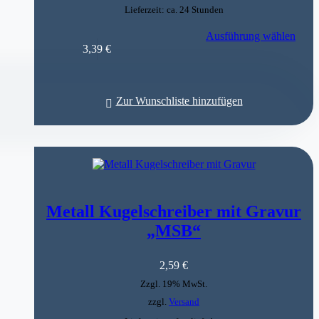
Lieferzeit: ca. 24 Stunden
Dieses
Ausführung wählen
Produkt
3,39
€
weist
mehrere
Varianten
auf.
Zur Wunschliste hinzufügen
Die
Optionen
können
auf
der
Produktseite
gewählt
werden
Metall Kugelschreiber mit Gravur
„MSB“
2,59
€
Zzgl. 19% MwSt.
zzgl.
Versand