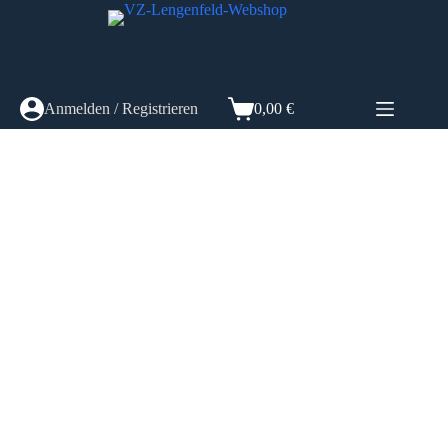
Zum
Inhalt
springen
Anmelden / Registrieren
0,00
€
Warenkorb