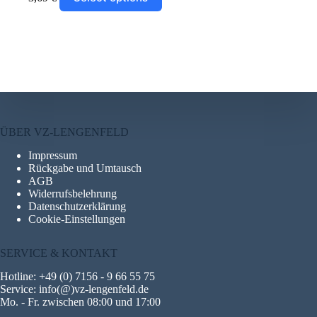
Produkt
weist
mehrere
Zur Wunschliste hinzufügen
Varianten
auf.
Die
Optionen
können
auf
der
Produktseite
ÜBER VZ-LENGENFELD
gewählt
werden
Impressum
Rückgabe und Umtausch
AGB
Widerrufsbelehrung
Datenschutzerklärung
Cookie-Einstellungen
SERVICE & KONTAKT
Hotline: +49 (0) 7156 - 9 66 55 75
Service: info(@)vz-lengenfeld.de
Mo. - Fr. zwischen 08:00 und 17:00