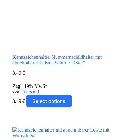
Kennzeichenhalter, Nummernschildhalter mit
abnehmbarer Leiste „Saturn / triStar“
3,49
€
Zzgl. 19% MwSt.
zzgl.
Versand
Dieses
Select options
3,49
€
Produkt
weist
mehrere
Zur Wunschliste hinzufügen
Varianten
auf.
Die
Optionen