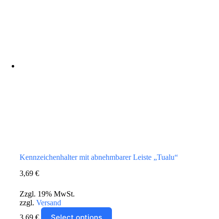
können
auf
der
Produktseite
gewählt
werden
Kennzeichenhalter mit abnehmbarer Leiste „Tualu“
3,69
€
Zzgl. 19% MwSt.
zzgl.
Versand
Dieses
Select options
3,69
€