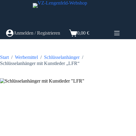
Zum
Inhalt
springen
Anmelden / Registrieren
0,00
€
Warenkorb
Start
/
Werbemittel
/
Schlüsselanhänger
/
Schlüsselanhänger mit Kunstleder „LFR“