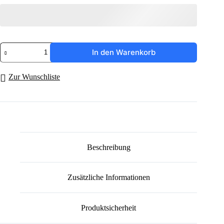
Schlüsselanhänger
In den Warenkorb
mit
Kunstleder
"LFR"
Zur Wunschliste
Menge
Beschreibung
Zusätzliche Informationen
Produktsicherheit