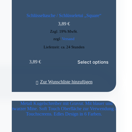
Schlüsseltasche / Schlüsseletui „Square“
3,89
€
Zzgl. 19% MwSt.
zzgl.
Versand
Lieferzeit: ca. 24 Stunden
Select options
3,89
€
Zur Wunschliste hinzufügen