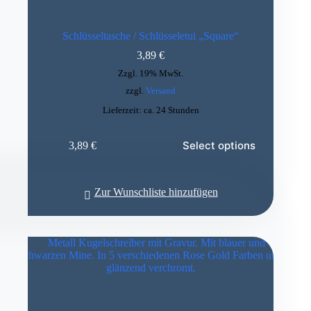
Schlüsseltasche / Schlüsseletui „Square“
3,89
€
Zzgl. 19% MwSt.
zzgl.
Versand
Lieferzeit: ca. 24 Stunden
Select options
3,89
€
Zur Wunschliste hinzufügen