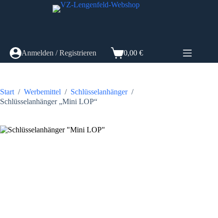
Zum
Inhalt
springen
Anmelden / Registrieren
0,00
€
Warenkorb
Start
/
Werbemittel
/
Schlüsselanhänger
/
Schlüsselanhänger „Mini LOP“