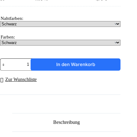
Nahtfarben:
Farben:
Schlüsselanhänger
In den Warenkorb
"Mini
LOP"
Menge
Zur Wunschliste
Beschreibung