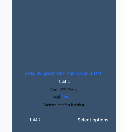
Metall Kugelschreiber mit Gravur „LUM“
1,44
€
Zzgl. 19% MwSt.
zzgl.
Versand
Lieferzeit: sofort lieferbar
Dieses
Select options
1,44
€
Produkt
weist
mehrere