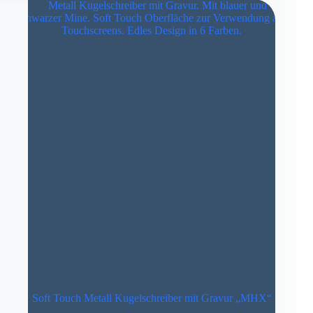
auf
der
Produktseite
gewählt
werden
Soft Touch Metall Kugelschreiber mit Gravur „MHX“