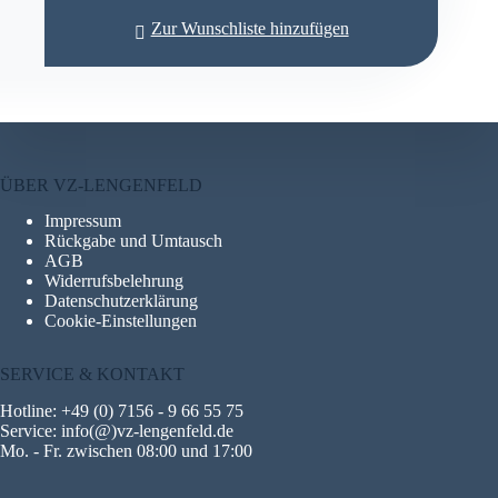
Varianten
Zur Wunschliste hinzufügen
auf.
Die
Optionen
können
auf
der
Produktseite
gewählt
ÜBER VZ-LENGENFELD
werden
Impressum
Rückgabe und Umtausch
AGB
Widerrufsbelehrung
Datenschutzerklärung
Cookie-Einstellungen
SERVICE & KONTAKT
Hotline: +49 (0) 7156 - 9 66 55 75
Service: info(@)vz-lengenfeld.de
Mo. - Fr. zwischen 08:00 und 17:00