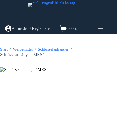
Zum
Inhalt
springen
Anmelden / Registrieren
0,00
€
Warenkorb
Start
/
Werbemittel
/
Schlüsselanhänger
/
Schlüsselanhänger „MRS“