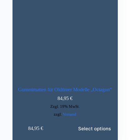
Gummimatten für Oldtimer Modelle „Octagon“
84,95
€
Zzgl. 19% MwSt.
zzgl.
Versand
Dieses
Select options
84,95
€
Produkt
weist