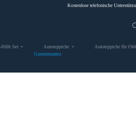
Kostenlose telefonische Unterstütz
-Hilfe Set
Autoteppiche
Autoteppiche für Old
Gummimatten