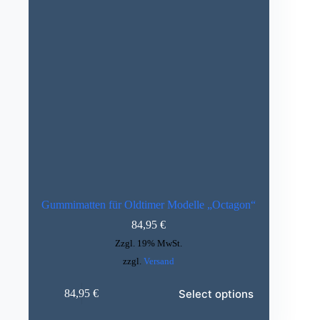
Gummimatten für Oldtimer Modelle „Octagon“
84,95
€
Zzgl. 19% MwSt.
zzgl.
Versand
Dieses
Select options
84,95
€
Produkt
weist