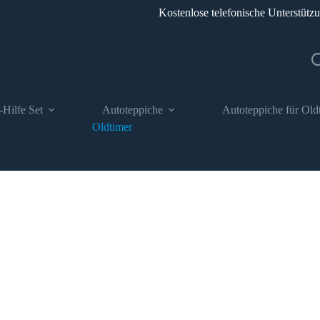
Kostenlose telefonische Unterstütz
-Hilfe Set
Autoteppiche
Autoteppiche für Old
Oldtimer